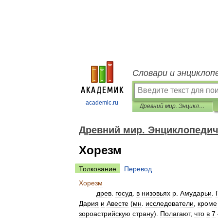
Словари и энциклоп
academic.ru
Древний мир. Энциклопедический словарь
Древний мир. Энциклопедич
Хорезм
Толкование
Перевод
Хорезм
древ
.
госуд
.
в
низовьях
р
.
Амударьи
.
Дария
и
Авесте
(
мн
.
исследователи
,
кроме
зороастрийскую
страну
).
Полагают
,
что
в
7