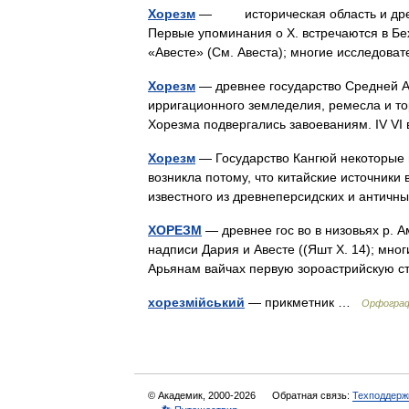
Хорезм
— историческая область и древне
Первые упоминания о X. встречаются в Бех
«Авесте» (См. Авеста); многие исследов
Хорезм
— древнее государство Средней Аз
ирригационного земледелия, ремесла и торг
Хорезма подвергались завоеваниям. IV 
Хорезм
— Государство Кангюй некоторые 
возникла потому, что китайские источники
известного из древнеперсидских и антич
ХОРЕЗМ
— древнее гос во в низовьях р. 
надписи Дария и Авесте ((Яшт X. 14); мног
Арьянам вайчах первую зороастрийскую 
хорезмійський
— прикметник …
Орфографі
© Академик, 2000-2026
Обратная связь:
Техподдерж