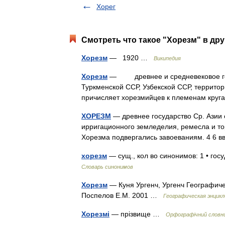
Хорег
Смотреть что такое "Хорезм" в дру
Хорезм
— 1920 …
Википедия
Хорезм
— древнее и средневековое госу
Туркменской ССР, Узбекской ССР, террито
причисляет хорезмийцев к племенам круг
ХОРЕЗМ
— древнее государство Ср. Азии 
ирригационного земледелия, ремесла и торг
Хорезма подвергались завоеваниям. 4 6
хорезм
— сущ., кол во синонимов: 1 • го
Словарь синонимов
Хорезм
— Куня Ургенч, Ургенч Географиче
Поспелов Е.М. 2001 …
Географическая энцикл
Хорезмі
— прізвище …
Орфографічний словни