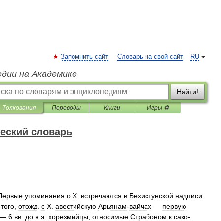
Запомнить сайт
Словарь на свой сайт
RU
едии на Академике
Найти!
Толкования
Переводы
Книги
Игры ⚽
еский словарь
Первые
упоминания
о
Х
.
встречаются
в
Бехистунской
надписи
того
,
отожд
.
с
Х
.
авестийскую
Арьянам
-
вайчах
—
первую
—
6
вв
.
до
н
.
э
.
хорезмийцы
,
относимые
Страбоном
к
сако
-