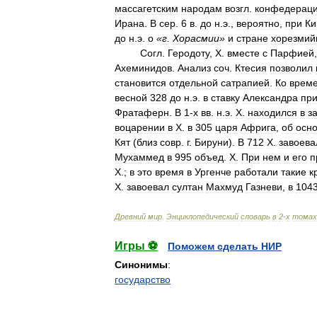
массагетским
народам
возгл
.
конфедерац
Ирана
.
В
сер
.
6
в
.
до
н
.
э
.,
вероятно
,
при
Ки
до
н
.
э
.
о
«
г
.
Хорасмии
»
и
стране
хорезмий
Согл
.
Геродоту
,
Х
.
вместе
с
Парфией
Ахеминидов
.
Анализ
соч
.
Ктесия
позволил
становится
отдельной
сатрапией
.
Ко
врем
весной
328
до
н
.
э
.
в
ставку
Александра
пр
Фратаферн
.
В
1
-
х
вв
.
н
.
э
.
Х
.
находился
в
з
воцарении
в
Х
.
в
305
царя
Африга
,
об
осн
Кят
(
близ
совр
.
г
.
Бируни
).
В
712
Х
.
завоева
Мухаммед
в
995
объед
.
Х
.
При
нем
и
его
п
Х
.;
в
это
время
в
Ургенче
работали
такие
к
Х
.
завоевал
султан
Махмуд
Газневи
,
в
104
Древний
мир
.
Энциклопедический
словарь
в
2
-
х
томах
Игры ⚽
Поможем сделать НИР
Синонимы
:
государство