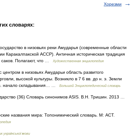
Хорезми
гих словарях:
дарство в низовьях реки Амударья (современные области
рии Каракалпакской АССР). Античная историческая традиция
а саков. Полагают, что …
Художественная энциклопедия
с центром в низовьях Амударьи область развитого
овли, высокой культуры. Возникло в 7 6 вв. до н. э. Земли
 вв. начало складывания… …
Большой Энциклопедический словарь
сударство (36) Словарь синонимов ASIS. В.Н. Тришин. 2013 …
ские названия мира: Топонимический словарь. М: АСТ.
опедия
к української мови