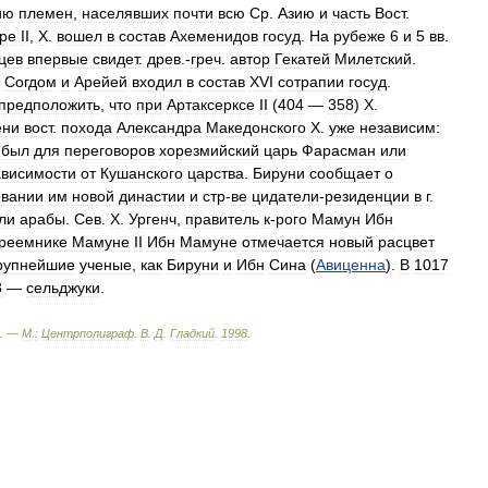
ию
племен
,
населявших
почти
всю
Ср
.
Азию
и
часть
Вост
.
ре
II
,
Х
.
вошел
в
состав
Ахеменидов
госуд
.
На
рубеже
6
и
5
вв
.
цев
впервые
свидет
.
древ
.-
греч
.
автор
Гекатей
Милетский
.
,
Согдом
и
Арейей
входил
в
состав
ХVI
сотрапии
госуд
.
предположить
,
что
при
Артаксерксе
II
(
404
—
358
)
Х
.
ени
вост
.
похода
Александра
Македонского
Х
.
уже
независим:
ибыл
для
переговоров
хорезмийский
царь
Фарасман
или
ависимости
от
Кушанского
царства
.
Бируни
сообщает
о
овании
им
новой
династии
и
стр
-
ве
цидатели
-
резиденции
в
г
.
ли
арабы
.
Сев
.
Х
.
Ургенч
,
правитель
к
-
рого
Мамун
Ибн
реемнике
Мамуне
II
Ибн
Мамуне
отмечается
новый
расцвет
рупнейшие
ученые
,
как
Бируни
и
Ибн
Сина
(
Авиценна
).
В
1017
3
—
сельджуки
.
. —
М
.
:
Центрполиграф
.
В
.
Д
.
Гладкий
.
1998
.