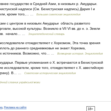
е государство в Средней Азии, в низовьях р. Амударьи.
истунской надписи (См. Бехистунская надпись) Дария I и
атели, кроме того,… …
Большая советская энциклопедия
ии с центром в низовьях Амударьи область развитого
овли, высокой культуры. Возникло в VII VI вв. до н. э. Земли
VI вв. начало… …
Энциклопедический словарь
исследователи отождествляют с Хорезмом, Эта точка зрения
 вплоть до раннего средневековья не знают Хорезма,
ных источников. Возможно, что… …
Всемирная история. Энциклопедия
Амударьи. Первые упоминания о X. встречаются в Бехистунской
ие исследователи, кроме того, отождествляют с X. авестийскую
страну). В… …
Советская историческая энциклопедия
чний словник української мови
ка
,
Реклама на сайте
18+