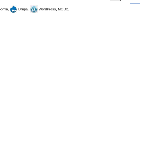
omla,
Drupal,
WordPress, MODx.